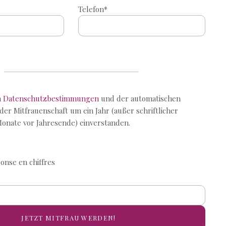
Telefon*
n
Datenschutzbestimmungen
und der automatischen
er Mitfrauenschaft um ein Jahr (außer schriftlicher
onate vor Jahresende) einverstanden.
ponse en chiffres
eld leer.