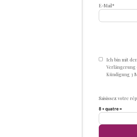
E-Mail*
Ich bin mit de
Verlängerung d
Kündigung 3 M
Saisissez votre ré
Bitte lasse dieses F
8 + quatre =