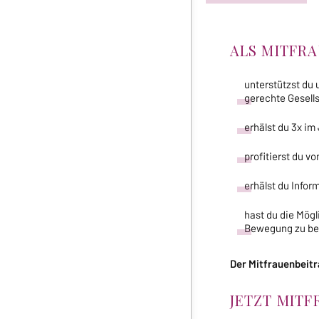
ALS MITFR
unterstützst du 
gerechte Gesells
erhälst du 3x im
profitierst du v
erhälst du Infor
hast du die Mög
Bewegung zu bet
Der Mitfrauenbeitra
JETZT MIT