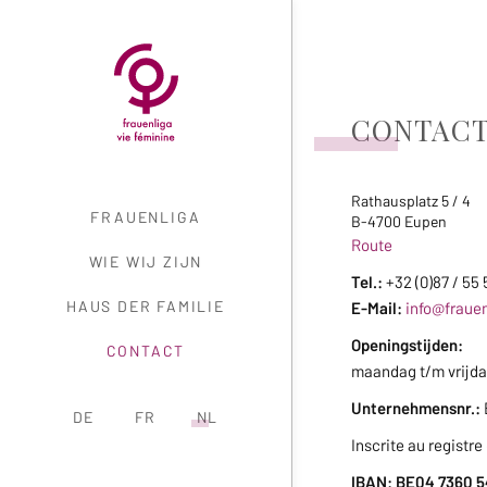
CONTAC
Rathausplatz 5 / 4
NAVIGATION
FRAUENLIGA
B-4700 Eupen
Route
WIE WIJ ZIJN
Tel.:
+32 (0)87 / 55 
HAUS DER FAMILIE
E-Mail:
info@frauen
Openingstijden:
CONTACT
maandag t/m vrijdag
Unternehmensnr.:
DE
FR
NL
Inscrite au registr
IBAN: BE04 7360 5