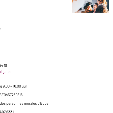
T
54 18
liga.be
 9.00 – 16.00 uur
BE0457760816
e des personnes morales d’Eupen
497 6331